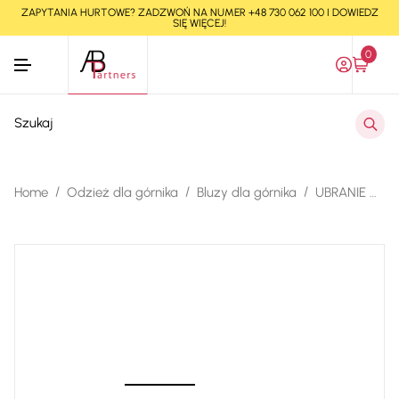
ZAPYTANIA HURTOWE? ZADZWOŃ NA NUMER +48 730 062 100 I DOWIEDZ
SIĘ WIĘCEJ!
0
Wyszukiwarka
produktów
/
/
/
Home
Odzież dla górnika
Bluzy dla górnika
UBRANIE DRELICHOWE DLA GÓRNIKA RAKON – Wzór 7–2–1–63b