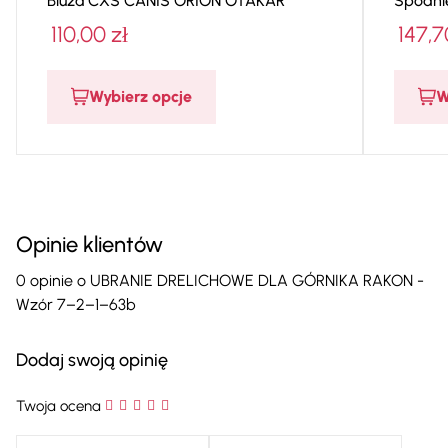
Bluza CXS CANIS ORION OTAKAR
Spodni
110,00
zł
147,
Wybierz opcje
W
Opinie klientów
0 opinie o UBRANIE DRELICHOWE DLA GÓRNIKA RAKON -
Wzór 7–2–1–63b
Dodaj swoją opinię
Twoja ocena