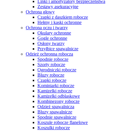
Linki i amortyzatory bezpieczeństwa
Zestawy asekuracyjne
Ochrona głowy
Czapki z daszkiem robocze
Hełmy i kaski ochronne
Ochrona oczu i twarzy
Okulary ochronne
Gogle ochronne
Osłony twarzy
Przyłbice spawalnicze
Odzież ochronna robocza
Spodnie robocze
Szorty robocze
Ogrodniczki robocze
Bluzy robocze
Czapki robocze
Kominiarki robocze
Kamizelki robocze
Kamizelki odblaskowe
Kombinezony robocze
Odzież spawalnicza
Bluzy spawalnicze
Spodnie spawalnicze
Koszule robocze flanelowe
Koszulki robocze