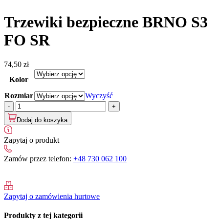
Trzewiki bezpieczne BRNO S3
FO SR
74,50
zł
Kolor
Rozmiar
Wyczyść
ilość
Trzewiki
Dodaj do koszyka
bezpieczne
BRNO
S3
Zapytaj o produkt
FO
SR
Zamów przez telefon:
+48 730 062 100
Zapytaj o zamówienia hurtowe
Produkty z tej kategorii