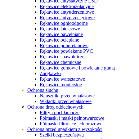
Rękawice antystatyczne ESD
Rękawice elektroizolacyjne
Rękawice antyuderzeniowe
Rękawice antyprzecięciowe
Rękawice ognioodporne
Rękawice lateksowe
Rękawice bawełniane
Rękawice ocieplane
Rękawice poliuretanowe
Rękawice powlekane PVC
Rękawice spawalnicze
Rękawice chemiczne
Rękawice gumowe i powlekane gumą
Zarękawki
Rękawice warsztatowe
Rękawice monterskie
Ochrona słuchu
Nauszniki przeciwhałasowe
Wkładki przeciwhałasowe
Ochrona dróg oddechowych
Filtry i pochłaniacze
Półmaski i maski pełnotwarzowe
Półmaski filtrujące jednorazowe
Ochrona przed upadkiem z wysokości
Szelki bezpieczeństwa