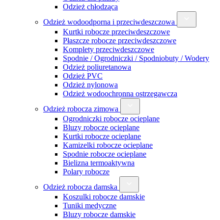
Odzież chłodząca
Odzież wodoodporna i przeciwdeszczowa
Kurtki robocze przeciwdeszczowe
Płaszcze robocze przeciwdeszczowe
Komplety przeciwdeszczowe
Spodnie / Ogrodniczki / Spodniobuty / Wodery
Odzież poliuretanowa
Odzież PVC
Odzież nylonowa
Odzież wodoochronna ostrzegawcza
Odzież robocza zimowa
Ogrodniczki robocze ocieplane
Bluzy robocze ocieplane
Kurtki robocze ocieplane
Kamizelki robocze ocieplane
Spodnie robocze ocieplane
Bielizna termoaktywna
Polary robocze
Odzież robocza damska
Koszulki robocze damskie
Tuniki medyczne
Bluzy robocze damskie