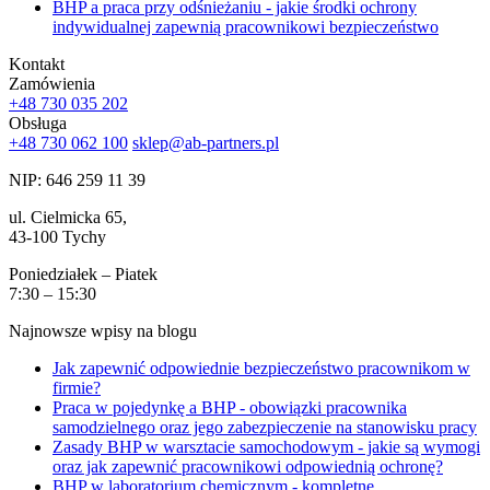
BHP a praca przy odśnieżaniu - jakie środki ochrony
indywidualnej zapewnią pracownikowi bezpieczeństwo
Kontakt
Zamówienia
+48 730 035 202
Obsługa
+48 730 062 100
sklep@ab-partners.pl
NIP: 646 259 11 39
ul. Cielmicka 65,
43-100 Tychy
Poniedziałek – Piatek
7:30 – 15:30
Najnowsze wpisy na blogu
Jak zapewnić odpowiednie bezpieczeństwo pracownikom w
firmie?
Praca w pojedynkę a BHP - obowiązki pracownika
samodzielnego oraz jego zabezpieczenie na stanowisku pracy
Zasady BHP w warsztacie samochodowym - jakie są wymogi
oraz jak zapewnić pracownikowi odpowiednią ochronę?
BHP w laboratorium chemicznym - kompletne