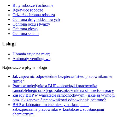
Buty robocze i ochronne
Rękawice robocze
Odzież ochronna robocza
Ochrona dróg oddechowych
Ochrona oczu i twarzy
Ochrona głowy
Ochrona słuchu
Usługi
Ubrania szyte na miarę
Automaty vendingowe
Najnowsze wpisy na blogu
Jak zapewnić odpowiednie bezpieczeństwo pracownikom w
firmie?
Praca w pojedynkę a BHP - obowiązki pracownika
samodzielnego oraz jego zabezpieczenie na stanowisku pracy
Zasady BHP w warsztacie samochodowym - jakie są wymogi
oraz jak zapewnić pracownikowi odpowiednią ochronę?
BHP w laboratorium chemicznym - kompletne
zabezpieczenie pracownika w kontakcie z substancjami
chemicznymi