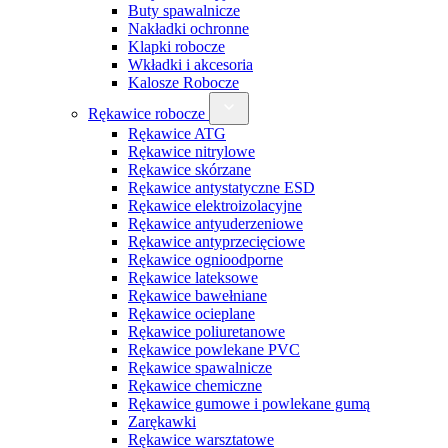
Buty spawalnicze
Nakładki ochronne
Klapki robocze
Wkładki i akcesoria
Kalosze Robocze
Rękawice robocze
Rękawice ATG
Rękawice nitrylowe
Rękawice skórzane
Rękawice antystatyczne ESD
Rękawice elektroizolacyjne
Rękawice antyuderzeniowe
Rękawice antyprzecięciowe
Rękawice ognioodporne
Rękawice lateksowe
Rękawice bawełniane
Rękawice ocieplane
Rękawice poliuretanowe
Rękawice powlekane PVC
Rękawice spawalnicze
Rękawice chemiczne
Rękawice gumowe i powlekane gumą
Zarękawki
Rękawice warsztatowe