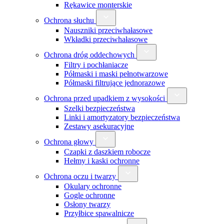
Rękawice monterskie
Ochrona słuchu
Nauszniki przeciwhałasowe
Wkładki przeciwhałasowe
Ochrona dróg oddechowych
Filtry i pochłaniacze
Półmaski i maski pełnotwarzowe
Półmaski filtrujące jednorazowe
Ochrona przed upadkiem z wysokości
Szelki bezpieczeństwa
Linki i amortyzatory bezpieczeństwa
Zestawy asekuracyjne
Ochrona głowy
Czapki z daszkiem robocze
Hełmy i kaski ochronne
Ochrona oczu i twarzy
Okulary ochronne
Gogle ochronne
Osłony twarzy
Przyłbice spawalnicze