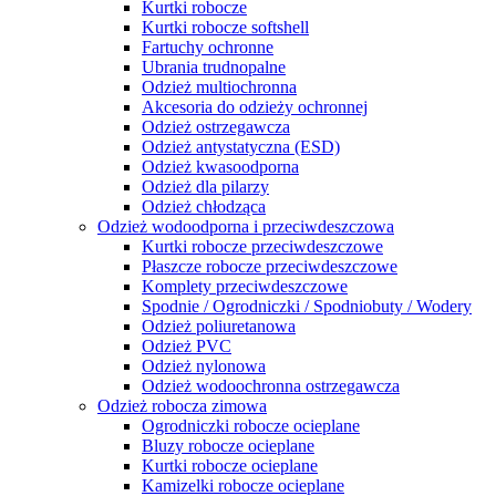
Kurtki robocze
Kurtki robocze softshell
Fartuchy ochronne
Ubrania trudnopalne
Odzież multiochronna
Akcesoria do odzieży ochronnej
Odzież ostrzegawcza
Odzież antystatyczna (ESD)
Odzież kwasoodporna
Odzież dla pilarzy
Odzież chłodząca
Odzież wodoodporna i przeciwdeszczowa
Kurtki robocze przeciwdeszczowe
Płaszcze robocze przeciwdeszczowe
Komplety przeciwdeszczowe
Spodnie / Ogrodniczki / Spodniobuty / Wodery
Odzież poliuretanowa
Odzież PVC
Odzież nylonowa
Odzież wodoochronna ostrzegawcza
Odzież robocza zimowa
Ogrodniczki robocze ocieplane
Bluzy robocze ocieplane
Kurtki robocze ocieplane
Kamizelki robocze ocieplane