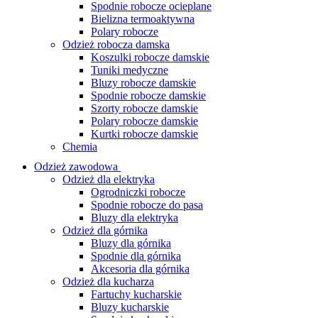
Spodnie robocze ocieplane
Bielizna termoaktywna
Polary robocze
Odzież robocza damska
Koszulki robocze damskie
Tuniki medyczne
Bluzy robocze damskie
Spodnie robocze damskie
Szorty robocze damskie
Polary robocze damskie
Kurtki robocze damskie
Chemia
Odzież zawodowa
Odzież dla elektryka
Ogrodniczki robocze
Spodnie robocze do pasa
Bluzy dla elektryka
Odzież dla górnika
Bluzy dla górnika
Spodnie dla górnika
Akcesoria dla górnika
Odzież dla kucharza
Fartuchy kucharskie
Bluzy kucharskie