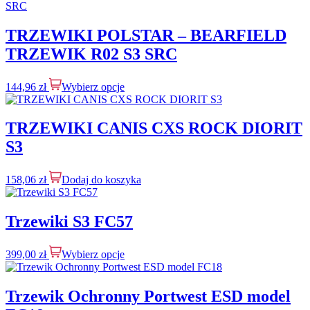
TRZEWIKI POLSTAR – BEARFIELD
TRZEWIK R02 S3 SRC
144,96
zł
Wybierz opcje
TRZEWIKI CANIS CXS ROCK DIORIT
S3
158,06
zł
Dodaj do koszyka
Trzewiki S3 FC57
399,00
zł
Wybierz opcje
Trzewik Ochronny Portwest ESD model