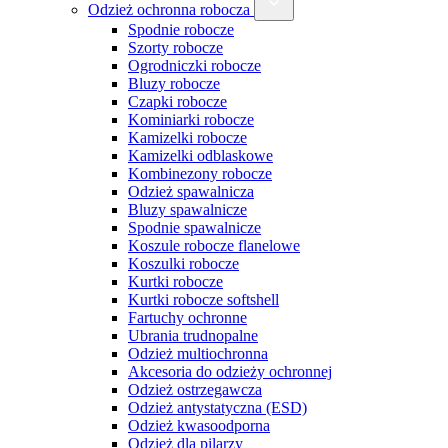
Odzież ochronna robocza
Spodnie robocze
Szorty robocze
Ogrodniczki robocze
Bluzy robocze
Czapki robocze
Kominiarki robocze
Kamizelki robocze
Kamizelki odblaskowe
Kombinezony robocze
Odzież spawalnicza
Bluzy spawalnicze
Spodnie spawalnicze
Koszule robocze flanelowe
Koszulki robocze
Kurtki robocze
Kurtki robocze softshell
Fartuchy ochronne
Ubrania trudnopalne
Odzież multiochronna
Akcesoria do odzieży ochronnej
Odzież ostrzegawcza
Odzież antystatyczna (ESD)
Odzież kwasoodporna
Odzież dla pilarzy