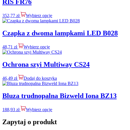
RIS FR76
352,77
zł
Wybierz opcje
Czapka z dwoma lampkami LED B028
48,71
zł
Wybierz opcje
Ochrona szyi Multiway CS24
46,49
zł
Dodaj do koszyka
Bluza trudnopalna Bizweld Iona BZ13
188,93
zł
Wybierz opcje
Zapytaj o produkt