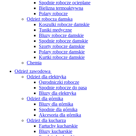
Spodnie robocze ocieplane
Bielizna termoaktywna
Polary robocze
Odzież robocza damska
Koszulki robocze damskie
Tuniki medyczne
Bluzy robocze damskie
Spodnie robocze damskie
Szorty robocze damskie
Polary robocze damskie
Kurtki robocze damskie
Chemia
Odzież zawodowa
Odzież dla elektryka
Ogrodniczki robocze
Spodnie robocze do pasa
Bluzy dla elektryka
Odzież dla górnika
Bluzy dla górnika
Spodnie dla górnika
Akcesoria dla górnika
Odzież dla kucharza
Fartuchy kucharskie
Bluzy kucharskie