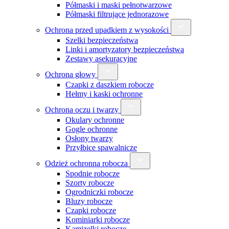
Półmaski i maski pełnotwarzowe
Półmaski filtrujące jednorazowe
Ochrona przed upadkiem z wysokości
Szelki bezpieczeństwa
Linki i amortyzatory bezpieczeństwa
Zestawy asekuracyjne
Ochrona głowy
Czapki z daszkiem robocze
Hełmy i kaski ochronne
Ochrona oczu i twarzy
Okulary ochronne
Gogle ochronne
Osłony twarzy
Przyłbice spawalnicze
Odzież ochronna robocza
Spodnie robocze
Szorty robocze
Ogrodniczki robocze
Bluzy robocze
Czapki robocze
Kominiarki robocze
Kamizelki robocze