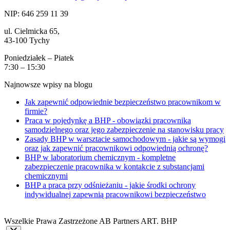
NIP: 646 259 11 39
ul. Cielmicka 65,
43-100 Tychy
Poniedziałek – Piatek
7:30 – 15:30
Najnowsze wpisy na blogu
Jak zapewnić odpowiednie bezpieczeństwo pracownikom w
firmie?
Praca w pojedynkę a BHP - obowiązki pracownika
samodzielnego oraz jego zabezpieczenie na stanowisku pracy
Zasady BHP w warsztacie samochodowym - jakie są wymogi
oraz jak zapewnić pracownikowi odpowiednią ochronę?
BHP w laboratorium chemicznym - kompletne
zabezpieczenie pracownika w kontakcie z substancjami
chemicznymi
BHP a praca przy odśnieżaniu - jakie środki ochrony
indywidualnej zapewnią pracownikowi bezpieczeństwo
Wszelkie Prawa Zastrzeżone AB Partners ART. BHP