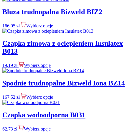
Bluza trudnopalna Bizweld BIZ2
166,05
zł
Wybierz opcje
Czapka zimowa z ociepleniem Insulatex
B013
19,19
zł
Wybierz opcje
Spodnie trudnopalne Bizweld Iona BZ14
167,52
zł
Wybierz opcje
Czapka wodoodporna B031
62,73
zł
Wybierz opcje