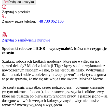
Dodaj do koszyka
ROBOCZE
KRÓTKIE
SARA
Zapytaj o produkt
-
TIGER
Zamów przez telefon:
+48 730 062 100
Zapytaj o zamówienia hurtowe
Spodenki robocze TIGER – wytrzymałość, która nie rezygnuje
ze stylu
Szukasz roboczych krótkich spodenek, które nie wyglądają jak
sprzed dekady? Model z kolekcji
Tiger
łączy solidne wykonanie z
nowoczesnym fasonem – i nie, to nie jest puste hasło. Wytrzymała
tkanina radzi sobie z codziennym „zapieprzem”, a elastyczna guma
w pasie sprawia, że nic się nie wbija i nie uwiera. Można? Można.
Te szorty mają wszystko, czego potrzebujesz – pojemne kieszenie
(w tym miarowa i boczna), kontrastowe przeszycia i solidne szwy,
które nie puszczą po pierwszym tygodniu pracy. I jeszcze jedno – są
dostępne w dwóch wersjach kolorystycznych, więc nie musisz
wybierać między wygodą a wyglądem.