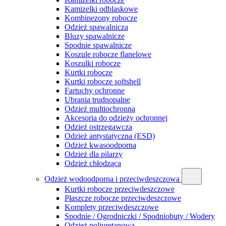
Kamizelki odblaskowe
Kombinezony robocze
Odzież spawalnicza
Bluzy spawalnicze
Spodnie spawalnicze
Koszule robocze flanelowe
Koszulki robocze
Kurtki robocze
Kurtki robocze softshell
Fartuchy ochronne
Ubrania trudnopalne
Odzież multiochronna
Akcesoria do odzieży ochronnej
Odzież ostrzegawcza
Odzież antystatyczna (ESD)
Odzież kwasoodporna
Odzież dla pilarzy
Odzież chłodząca
Odzież wodoodporna i przeciwdeszczowa
Kurtki robocze przeciwdeszczowe
Płaszcze robocze przeciwdeszczowe
Komplety przeciwdeszczowe
Spodnie / Ogrodniczki / Spodniobuty / Wodery
Odzież poliuretanowa