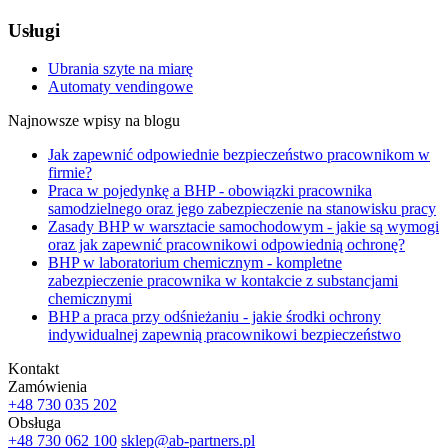
Usługi
Ubrania szyte na miarę
Automaty vendingowe
Najnowsze wpisy na blogu
Jak zapewnić odpowiednie bezpieczeństwo pracownikom w
firmie?
Praca w pojedynkę a BHP - obowiązki pracownika
samodzielnego oraz jego zabezpieczenie na stanowisku pracy
Zasady BHP w warsztacie samochodowym - jakie są wymogi
oraz jak zapewnić pracownikowi odpowiednią ochronę?
BHP w laboratorium chemicznym - kompletne
zabezpieczenie pracownika w kontakcie z substancjami
chemicznymi
BHP a praca przy odśnieżaniu - jakie środki ochrony
indywidualnej zapewnią pracownikowi bezpieczeństwo
Kontakt
Zamówienia
+48 730 035 202
Obsługa
+48 730 062 100
sklep@ab-partners.pl