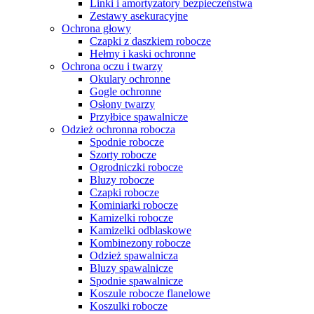
Linki i amortyzatory bezpieczeństwa
Zestawy asekuracyjne
Ochrona głowy
Czapki z daszkiem robocze
Hełmy i kaski ochronne
Ochrona oczu i twarzy
Okulary ochronne
Gogle ochronne
Osłony twarzy
Przyłbice spawalnicze
Odzież ochronna robocza
Spodnie robocze
Szorty robocze
Ogrodniczki robocze
Bluzy robocze
Czapki robocze
Kominiarki robocze
Kamizelki robocze
Kamizelki odblaskowe
Kombinezony robocze
Odzież spawalnicza
Bluzy spawalnicze
Spodnie spawalnicze
Koszule robocze flanelowe
Koszulki robocze