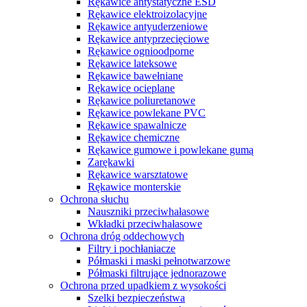
Rękawice antystatyczne ESD
Rękawice elektroizolacyjne
Rękawice antyuderzeniowe
Rękawice antyprzecięciowe
Rękawice ognioodporne
Rękawice lateksowe
Rękawice bawełniane
Rękawice ocieplane
Rękawice poliuretanowe
Rękawice powlekane PVC
Rękawice spawalnicze
Rękawice chemiczne
Rękawice gumowe i powlekane gumą
Zarękawki
Rękawice warsztatowe
Rękawice monterskie
Ochrona słuchu
Nauszniki przeciwhałasowe
Wkładki przeciwhałasowe
Ochrona dróg oddechowych
Filtry i pochłaniacze
Półmaski i maski pełnotwarzowe
Półmaski filtrujące jednorazowe
Ochrona przed upadkiem z wysokości
Szelki bezpieczeństwa