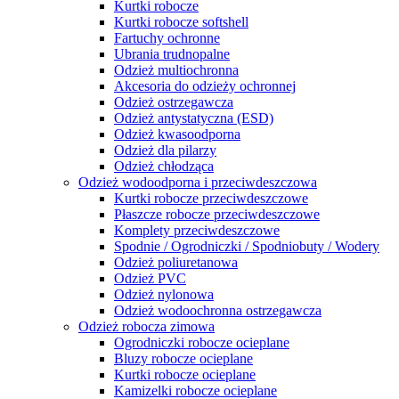
Kurtki robocze
Kurtki robocze softshell
Fartuchy ochronne
Ubrania trudnopalne
Odzież multiochronna
Akcesoria do odzieży ochronnej
Odzież ostrzegawcza
Odzież antystatyczna (ESD)
Odzież kwasoodporna
Odzież dla pilarzy
Odzież chłodząca
Odzież wodoodporna i przeciwdeszczowa
Kurtki robocze przeciwdeszczowe
Płaszcze robocze przeciwdeszczowe
Komplety przeciwdeszczowe
Spodnie / Ogrodniczki / Spodniobuty / Wodery
Odzież poliuretanowa
Odzież PVC
Odzież nylonowa
Odzież wodoochronna ostrzegawcza
Odzież robocza zimowa
Ogrodniczki robocze ocieplane
Bluzy robocze ocieplane
Kurtki robocze ocieplane
Kamizelki robocze ocieplane