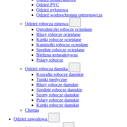
Odzież PVC
Odzież nylonowa
Odzież wodoochronna ostrzegawcza
Odzież robocza zimowa
Ogrodniczki robocze ocieplane
Bluzy robocze ocieplane
Kurtki robocze ocieplane
Kamizelki robocze ocieplane
Spodnie robocze ocieplane
Bielizna termoaktywna
Polary robocze
Odzież robocza damska
Koszulki robocze damskie
Tuniki medyczne
Bluzy robocze damskie
Spodnie robocze damskie
Szorty robocze damskie
Polary robocze damskie
Kurtki robocze damskie
Chemia
Odzież zawodowa