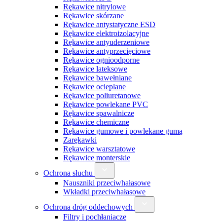
Rękawice nitrylowe
Rękawice skórzane
Rękawice antystatyczne ESD
Rękawice elektroizolacyjne
Rękawice antyuderzeniowe
Rękawice antyprzecięciowe
Rękawice ognioodporne
Rękawice lateksowe
Rękawice bawełniane
Rękawice ocieplane
Rękawice poliuretanowe
Rękawice powlekane PVC
Rękawice spawalnicze
Rękawice chemiczne
Rękawice gumowe i powlekane gumą
Zarękawki
Rękawice warsztatowe
Rękawice monterskie
Ochrona słuchu
Nauszniki przeciwhałasowe
Wkładki przeciwhałasowe
Ochrona dróg oddechowych
Filtry i pochłaniacze