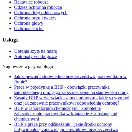
Rękawice robocze
Odzież ochronna robocza
Ochrona dróg oddechowych
Ochrona oczu i twarzy
Ochrona głowy
Ochrona słuchu
Usługi
Ubrania szyte na miarę
Automaty vendingowe
Najnowsze wpisy na blogu
Jak zapewnić odpowiednie bezpieczeństwo pracownikom w
firmie?
Praca w pojedynkę a BHP - obowiązki pracownika
samodzielnego oraz jego zabezpieczenie na stanowisku pracy
Zasady BHP w warsztacie samochodowym - jakie są wymogi
oraz jak zapewnić pracownikowi odpowiednią ochronę?
BHP w laboratorium chemicznym - kompletne
zabezpieczenie pracownika w kontakcie z substancjami
chemicznymi
BHP a praca przy odśnieżaniu - jakie środki ochrony
indywidualnej zapewnią pracownikowi bezpieczeństwo