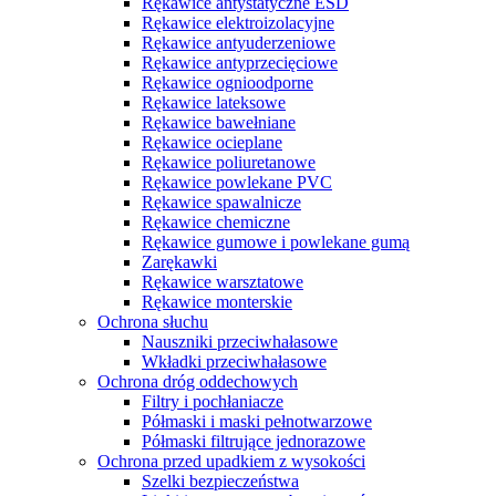
Rękawice antystatyczne ESD
Rękawice elektroizolacyjne
Rękawice antyuderzeniowe
Rękawice antyprzecięciowe
Rękawice ognioodporne
Rękawice lateksowe
Rękawice bawełniane
Rękawice ocieplane
Rękawice poliuretanowe
Rękawice powlekane PVC
Rękawice spawalnicze
Rękawice chemiczne
Rękawice gumowe i powlekane gumą
Zarękawki
Rękawice warsztatowe
Rękawice monterskie
Ochrona słuchu
Nauszniki przeciwhałasowe
Wkładki przeciwhałasowe
Ochrona dróg oddechowych
Filtry i pochłaniacze
Półmaski i maski pełnotwarzowe
Półmaski filtrujące jednorazowe
Ochrona przed upadkiem z wysokości
Szelki bezpieczeństwa