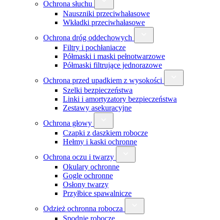
Ochrona słuchu
Nauszniki przeciwhałasowe
Wkładki przeciwhałasowe
Ochrona dróg oddechowych
Filtry i pochłaniacze
Półmaski i maski pełnotwarzowe
Półmaski filtrujące jednorazowe
Ochrona przed upadkiem z wysokości
Szelki bezpieczeństwa
Linki i amortyzatory bezpieczeństwa
Zestawy asekuracyjne
Ochrona głowy
Czapki z daszkiem robocze
Hełmy i kaski ochronne
Ochrona oczu i twarzy
Okulary ochronne
Gogle ochronne
Osłony twarzy
Przyłbice spawalnicze
Odzież ochronna robocza
Spodnie robocze