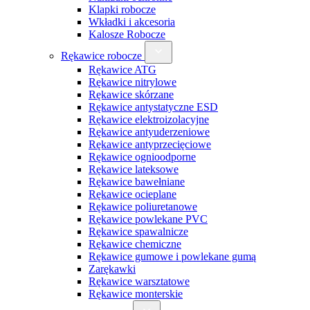
Klapki robocze
Wkładki i akcesoria
Kalosze Robocze
Rękawice robocze
Rękawice ATG
Rękawice nitrylowe
Rękawice skórzane
Rękawice antystatyczne ESD
Rękawice elektroizolacyjne
Rękawice antyuderzeniowe
Rękawice antyprzecięciowe
Rękawice ognioodporne
Rękawice lateksowe
Rękawice bawełniane
Rękawice ocieplane
Rękawice poliuretanowe
Rękawice powlekane PVC
Rękawice spawalnicze
Rękawice chemiczne
Rękawice gumowe i powlekane gumą
Zarękawki
Rękawice warsztatowe
Rękawice monterskie