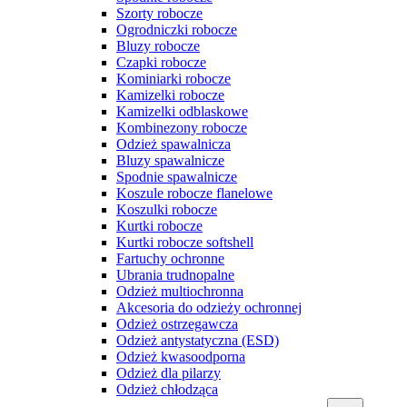
Szorty robocze
Ogrodniczki robocze
Bluzy robocze
Czapki robocze
Kominiarki robocze
Kamizelki robocze
Kamizelki odblaskowe
Kombinezony robocze
Odzież spawalnicza
Bluzy spawalnicze
Spodnie spawalnicze
Koszule robocze flanelowe
Koszulki robocze
Kurtki robocze
Kurtki robocze softshell
Fartuchy ochronne
Ubrania trudnopalne
Odzież multiochronna
Akcesoria do odzieży ochronnej
Odzież ostrzegawcza
Odzież antystatyczna (ESD)
Odzież kwasoodporna
Odzież dla pilarzy
Odzież chłodząca