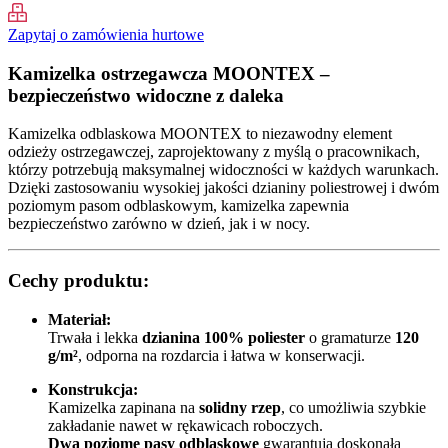
Zapytaj o zamówienia hurtowe
Kamizelka ostrzegawcza MOONTEX –
bezpieczeństwo widoczne z daleka
Kamizelka odblaskowa MOONTEX to niezawodny element
odzieży ostrzegawczej, zaprojektowany z myślą o pracownikach,
którzy potrzebują maksymalnej widoczności w każdych warunkach.
Dzięki zastosowaniu wysokiej jakości dzianiny poliestrowej i dwóm
poziomym pasom odblaskowym, kamizelka zapewnia
bezpieczeństwo zarówno w dzień, jak i w nocy.
Cechy produktu:
Materiał:
Trwała i lekka
dzianina 100% poliester
o gramaturze
120
g/m²
, odporna na rozdarcia i łatwa w konserwacji.
Konstrukcja:
Kamizelka zapinana na
solidny rzep
, co umożliwia szybkie
zakładanie nawet w rękawicach roboczych.
Dwa poziome pasy odblaskowe
gwarantują doskonałą