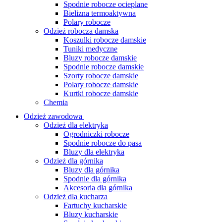
Spodnie robocze ocieplane
Bielizna termoaktywna
Polary robocze
Odzież robocza damska
Koszulki robocze damskie
Tuniki medyczne
Bluzy robocze damskie
Spodnie robocze damskie
Szorty robocze damskie
Polary robocze damskie
Kurtki robocze damskie
Chemia
Odzież zawodowa
Odzież dla elektryka
Ogrodniczki robocze
Spodnie robocze do pasa
Bluzy dla elektryka
Odzież dla górnika
Bluzy dla górnika
Spodnie dla górnika
Akcesoria dla górnika
Odzież dla kucharza
Fartuchy kucharskie
Bluzy kucharskie