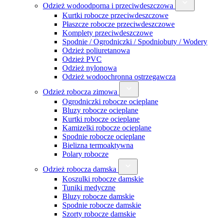
Odzież wodoodporna i przeciwdeszczowa
Kurtki robocze przeciwdeszczowe
Płaszcze robocze przeciwdeszczowe
Komplety przeciwdeszczowe
Spodnie / Ogrodniczki / Spodniobuty / Wodery
Odzież poliuretanowa
Odzież PVC
Odzież nylonowa
Odzież wodoochronna ostrzegawcza
Odzież robocza zimowa
Ogrodniczki robocze ocieplane
Bluzy robocze ocieplane
Kurtki robocze ocieplane
Kamizelki robocze ocieplane
Spodnie robocze ocieplane
Bielizna termoaktywna
Polary robocze
Odzież robocza damska
Koszulki robocze damskie
Tuniki medyczne
Bluzy robocze damskie
Spodnie robocze damskie
Szorty robocze damskie