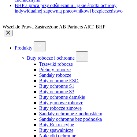
BHP a praca przy odśnieżaniu - jakie środki ochrony
indywidualnej zapewnią pracownikowi bezpieczeństwo
Wszelkie Prawa Zastrzeżone AB Partners ART. BHP
Produkty
Buty robocze i ochronne
Trzewiki robocze
Półbuty robocze
Sandały robocze
Buty ochronne ESD
Buty ochronne S1
Buty ochronne S3
Buty ochronne damskie
Buty gumowe robocze
Buty robocze zimowe
Sandały ochronne z podnoskiem
Sandały ochronne bez podnoska
Buty Rekreacyjne
Buty spawalnicze
Nakładki ochronne