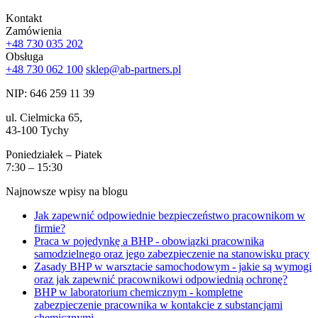
Kontakt
Zamówienia
+48 730 035 202
Obsługa
+48 730 062 100
sklep@ab-partners.pl
NIP: 646 259 11 39
ul. Cielmicka 65,
43-100 Tychy
Poniedziałek – Piatek
7:30 – 15:30
Najnowsze wpisy na blogu
Jak zapewnić odpowiednie bezpieczeństwo pracownikom w
firmie?
Praca w pojedynkę a BHP - obowiązki pracownika
samodzielnego oraz jego zabezpieczenie na stanowisku pracy
Zasady BHP w warsztacie samochodowym - jakie są wymogi
oraz jak zapewnić pracownikowi odpowiednią ochronę?
BHP w laboratorium chemicznym - kompletne
zabezpieczenie pracownika w kontakcie z substancjami
chemicznymi