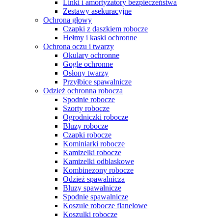
Linki i amortyzatory bezpieczeństwa
Zestawy asekuracyjne
Ochrona głowy
Czapki z daszkiem robocze
Hełmy i kaski ochronne
Ochrona oczu i twarzy
Okulary ochronne
Gogle ochronne
Osłony twarzy
Przyłbice spawalnicze
Odzież ochronna robocza
Spodnie robocze
Szorty robocze
Ogrodniczki robocze
Bluzy robocze
Czapki robocze
Kominiarki robocze
Kamizelki robocze
Kamizelki odblaskowe
Kombinezony robocze
Odzież spawalnicza
Bluzy spawalnicze
Spodnie spawalnicze
Koszule robocze flanelowe
Koszulki robocze