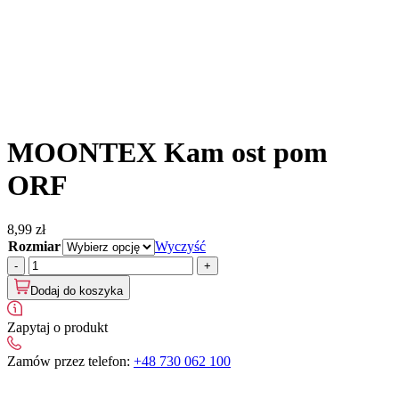
MOONTEX Kam ost pom
ORF
8,99
zł
Rozmiar
Wyczyść
ilość
MOONTEX
Dodaj do koszyka
Kam
ost
pom
Zapytaj o produkt
ORF
Zamów przez telefon:
+48 730 062 100