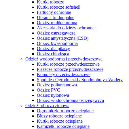
Kurtki robocze
Kurtki robocze softshell
Fartuchy ochronne
Ubrania trudnopalne
Odzież multiochronna
Akcesoria do odzieży ochronnej
Odzież ostrzegawcza
Odzież antystatyczna (ESD)
Odzież kwasoodporna
Odzież dla pilarzy
Odzież chłodząca
Odzież wodoodporna i przeciwdeszczowa
Kurtki robocze przeciwdeszczowe
Płaszcze robocze przeciwdeszczowe
Komplety przeciwdeszczowe
Spodnie / Ogrodniczki / Spodniobuty / Wodery
Odzież poliuretanowa
Odzież PVC
Odzież nylonowa
Odzież wodoochronna ostrzegawcza
Odzież robocza zimowa
Ogrodniczki robocze ocieplane
Bluzy robocze ocieplane
Kurtki robocze ocieplane
Kamizelki robocze ocieplane