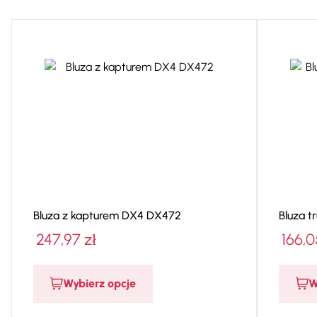
Bluza z kapturem DX4 DX472
Bluza t
247,97
zł
166,
Wybierz opcje
W