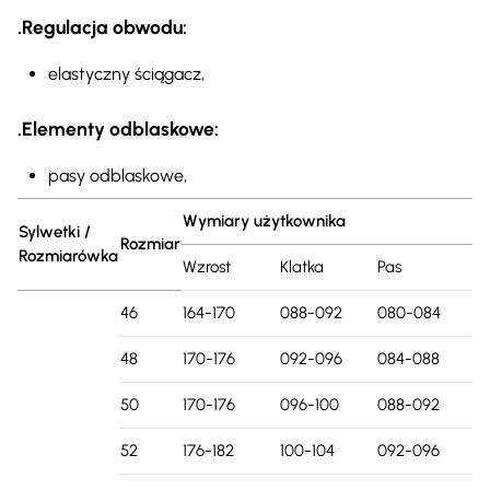
.Regulacja obwodu:
elastyczny ściągacz,
.Elementy odblaskowe:
pasy odblaskowe,
Wymiary użytkownika
Sylwetki /
Rozmiar
Rozmiarówka
Wzrost
Klatka
Pas
46
164-170
088-092
080-084
48
170-176
092-096
084-088
50
170-176
096-100
088-092
52
176-182
100-104
092-096