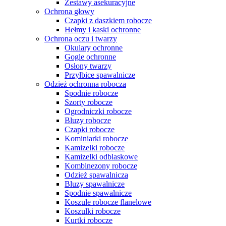
Zestawy asekuracyjne
Ochrona głowy
Czapki z daszkiem robocze
Hełmy i kaski ochronne
Ochrona oczu i twarzy
Okulary ochronne
Gogle ochronne
Osłony twarzy
Przyłbice spawalnicze
Odzież ochronna robocza
Spodnie robocze
Szorty robocze
Ogrodniczki robocze
Bluzy robocze
Czapki robocze
Kominiarki robocze
Kamizelki robocze
Kamizelki odblaskowe
Kombinezony robocze
Odzież spawalnicza
Bluzy spawalnicze
Spodnie spawalnicze
Koszule robocze flanelowe
Koszulki robocze
Kurtki robocze