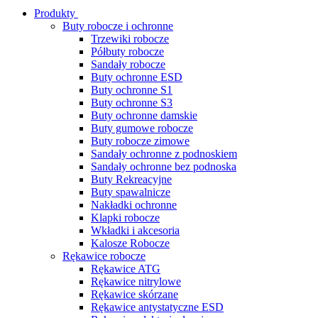
Produkty
Buty robocze i ochronne
Trzewiki robocze
Półbuty robocze
Sandały robocze
Buty ochronne ESD
Buty ochronne S1
Buty ochronne S3
Buty ochronne damskie
Buty gumowe robocze
Buty robocze zimowe
Sandały ochronne z podnoskiem
Sandały ochronne bez podnoska
Buty Rekreacyjne
Buty spawalnicze
Nakładki ochronne
Klapki robocze
Wkładki i akcesoria
Kalosze Robocze
Rękawice robocze
Rękawice ATG
Rękawice nitrylowe
Rękawice skórzane
Rękawice antystatyczne ESD