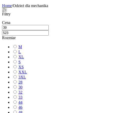
Home
/
Odzież dla mechanika
Filtry
Cena
Rozmiar
M
L
XL
S
XS
XXL
3XL
28
30
32
33
44
46
48