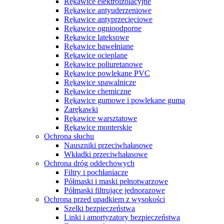
Rękawice elektroizolacyjne
Rękawice antyuderzeniowe
Rękawice antyprzecięciowe
Rękawice ognioodporne
Rękawice lateksowe
Rękawice bawełniane
Rękawice ocieplane
Rękawice poliuretanowe
Rękawice powlekane PVC
Rękawice spawalnicze
Rękawice chemiczne
Rękawice gumowe i powlekane gumą
Zarękawki
Rękawice warsztatowe
Rękawice monterskie
Ochrona słuchu
Nauszniki przeciwhałasowe
Wkładki przeciwhałasowe
Ochrona dróg oddechowych
Filtry i pochłaniacze
Półmaski i maski pełnotwarzowe
Półmaski filtrujące jednorazowe
Ochrona przed upadkiem z wysokości
Szelki bezpieczeństwa
Linki i amortyzatory bezpieczeństwa