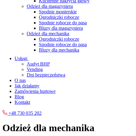
Kuchenne nakrycia głowy
Odzież dla magazyniera
Spodnie monterskie
Ogrodniczki robocze
Spodnie robocze do pasa
Bluzy dla magazyniera
Odzież dla mechanika
Ogrodniczki robocze
Spodnie robocze do pasa
Bluzy dla mechanika
Usługi
Audyt BHP
Vending
Dni bezpieczeństwa
O nas
Jak działamy
Zamówienia hurtowe
Blog
Kontakt
+48 730 035 202
Odzież dla mechanika