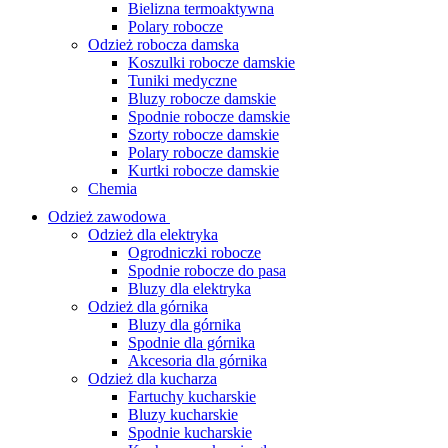
Bielizna termoaktywna
Polary robocze
Odzież robocza damska
Koszulki robocze damskie
Tuniki medyczne
Bluzy robocze damskie
Spodnie robocze damskie
Szorty robocze damskie
Polary robocze damskie
Kurtki robocze damskie
Chemia
Odzież zawodowa
Odzież dla elektryka
Ogrodniczki robocze
Spodnie robocze do pasa
Bluzy dla elektryka
Odzież dla górnika
Bluzy dla górnika
Spodnie dla górnika
Akcesoria dla górnika
Odzież dla kucharza
Fartuchy kucharskie
Bluzy kucharskie
Spodnie kucharskie