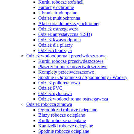
Kurtki robocze softshell
Fartuchy ochronne
Ubrania trudnopalne
Odzież multiochronna
Akcesoria do odzieży ochronnej
Odzież ostrzegawcza
Odzież antystatyczna (ESD)
Odzież kwasoodporna
Odzież dla pilarzy
Odzież chłodząca
Odzież wodoodporna i przeciwdeszczowa
Kurtki robocze przeciwdeszczowe
Płaszcze robocze przeciwdeszczowe
Komplety przeciwdeszczowe
Spodnie / Ogrodniczki / Spodniobuty / Wodery
Odzież poliuretanowa
Odzież PVC
Odzież nylonowa
Odzież wodoochronna ostrzegawcza
Odzież robocza zimowa
Ogrodniczki robocze ocieplane
Bluzy robocze ocieplane
Kurtki robocze ocieplane
Kamizelki robocze ocieplane
Spodnie robocze ocieplane