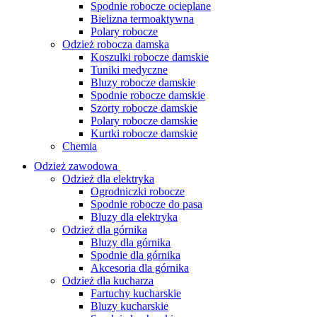
Spodnie robocze ocieplane
Bielizna termoaktywna
Polary robocze
Odzież robocza damska
Koszulki robocze damskie
Tuniki medyczne
Bluzy robocze damskie
Spodnie robocze damskie
Szorty robocze damskie
Polary robocze damskie
Kurtki robocze damskie
Chemia
Odzież zawodowa
Odzież dla elektryka
Ogrodniczki robocze
Spodnie robocze do pasa
Bluzy dla elektryka
Odzież dla górnika
Bluzy dla górnika
Spodnie dla górnika
Akcesoria dla górnika
Odzież dla kucharza
Fartuchy kucharskie
Bluzy kucharskie