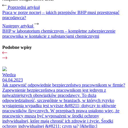
Poprzedni artykuł
Praca w porze nocnej – jakich przepisów BHP musi przestrzegać
pracodawca?
Następny artykuł
BHP w laboratorium chemicznym – kompletne zabezpieczenie
pracownika w kontakcie z substancjami chemicznymi
Podobne wpisy
Wiedza
04.04.2023
Jak zapewnić odpowiednie bezpieczeństwo pracownikom w firmie?
Zapewnienie bezpieczeństwa pracownikom jest jednym z
najważniejszych obowiązków pracodawcy. To duża
odpowiedzialność, szczególnie w branżach, w których ryzyko
wystąpienia wypadku jest wyższe &#8211; dotyczy to głównie
pracowników fizycznych. W przepisach prawa ustalono więc, że
pracownicy muszą być wyposażeni w środki ochrony
indywidualnej, które mają chronić ich zdrowie i życie. Środki
ochrony indywidualnej &#8211; czym są? [&hellip;]