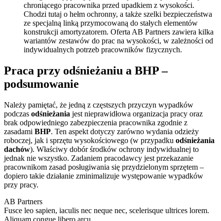
chroniącego pracownika przed upadkiem z wysokości.
Chodzi tutaj o hełm ochronny, a także szelki bezpieczeństwa
ze specjalną linką przymocowaną do stałych elementów
konstrukcji amortyzatorem. Oferta AB Partners zawiera kilka
wariantów zestawów do prac na wysokości, w zależności od
indywidualnych potrzeb pracowników fizycznych.
Praca przy odśnieżaniu a BHP –
podsumowanie
Należy pamiętać, że jedną z częstszych przyczyn wypadków
podczas
odśnieżania
jest nieprawidłowa organizacja pracy oraz
brak odpowiedniego zabezpieczenia pracownika zgodnie z
zasadami
BHP
. Ten aspekt dotyczy zarówno wydania odzieży
roboczej, jak i sprzętu wysokościowego (w przypadku
odśnieżania
dachów
). Właściwy dobór środków ochrony indywidualnej to
jednak nie wszystko. Zadaniem pracodawcy jest przekazanie
pracownikom zasad posługiwania się przydzielonym sprzętem –
dopiero takie działanie zminimalizuje występowanie wypadków
przy pracy.
AB Partners
Fusce leo sapien, iaculis nec neque nec, scelerisque ultrices lorem.
Aliquam congue libero arcu.