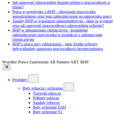
Jak zapewnić odpowiednie bezpieczeństwo pracownikom w
firmie?
Praca w pojedynkę a BHP - obowiązki pracownika
samodzielnego oraz jego zabezpieczenie na stanowisku pracy
Zasady BHP w warsztacie samochodowym - jakie są wymogi
oraz jak zapewnić pracownikowi odpowiednią ochronę?
BHP w laboratorium chemicznym - kompletne
zabezpieczenie pracownika w kontakcie z substancjami
chemicznymi
BHP a praca przy odśnieżaniu - jakie środki ochrony
indywidualnej zapewnią pracownikowi bezpieczeństwo
Wszelkie Prawa Zastrzeżone AB Partners ART. BHP
Produkty
Buty robocze i ochronne
Trzewiki robocze
Półbuty robocze
Sandały robocze
Buty ochronne ESD
Buty ochronne S1