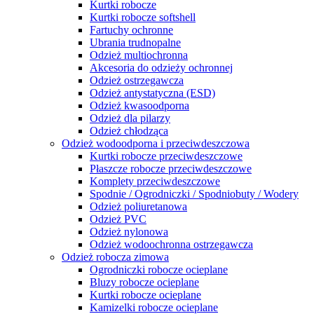
Kurtki robocze
Kurtki robocze softshell
Fartuchy ochronne
Ubrania trudnopalne
Odzież multiochronna
Akcesoria do odzieży ochronnej
Odzież ostrzegawcza
Odzież antystatyczna (ESD)
Odzież kwasoodporna
Odzież dla pilarzy
Odzież chłodząca
Odzież wodoodporna i przeciwdeszczowa
Kurtki robocze przeciwdeszczowe
Płaszcze robocze przeciwdeszczowe
Komplety przeciwdeszczowe
Spodnie / Ogrodniczki / Spodniobuty / Wodery
Odzież poliuretanowa
Odzież PVC
Odzież nylonowa
Odzież wodoochronna ostrzegawcza
Odzież robocza zimowa
Ogrodniczki robocze ocieplane
Bluzy robocze ocieplane
Kurtki robocze ocieplane
Kamizelki robocze ocieplane