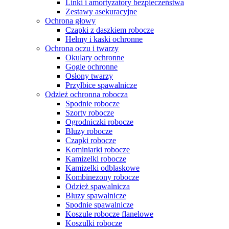
Linki i amortyzatory bezpieczeństwa
Zestawy asekuracyjne
Ochrona głowy
Czapki z daszkiem robocze
Hełmy i kaski ochronne
Ochrona oczu i twarzy
Okulary ochronne
Gogle ochronne
Osłony twarzy
Przyłbice spawalnicze
Odzież ochronna robocza
Spodnie robocze
Szorty robocze
Ogrodniczki robocze
Bluzy robocze
Czapki robocze
Kominiarki robocze
Kamizelki robocze
Kamizelki odblaskowe
Kombinezony robocze
Odzież spawalnicza
Bluzy spawalnicze
Spodnie spawalnicze
Koszule robocze flanelowe
Koszulki robocze