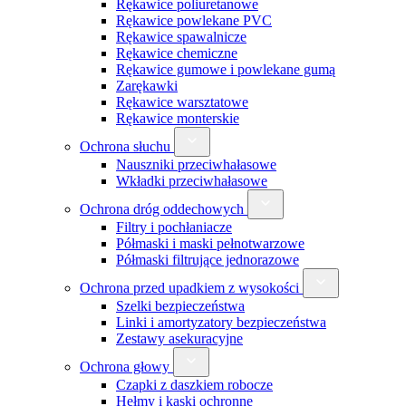
Rękawice poliuretanowe
Rękawice powlekane PVC
Rękawice spawalnicze
Rękawice chemiczne
Rękawice gumowe i powlekane gumą
Zarękawki
Rękawice warsztatowe
Rękawice monterskie
Ochrona słuchu
Nauszniki przeciwhałasowe
Wkładki przeciwhałasowe
Ochrona dróg oddechowych
Filtry i pochłaniacze
Półmaski i maski pełnotwarzowe
Półmaski filtrujące jednorazowe
Ochrona przed upadkiem z wysokości
Szelki bezpieczeństwa
Linki i amortyzatory bezpieczeństwa
Zestawy asekuracyjne
Ochrona głowy
Czapki z daszkiem robocze
Hełmy i kaski ochronne