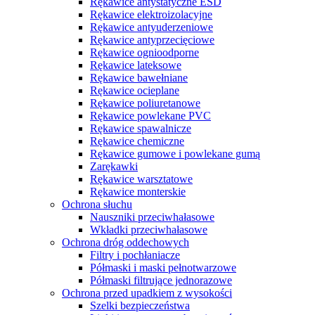
Rękawice antystatyczne ESD
Rękawice elektroizolacyjne
Rękawice antyuderzeniowe
Rękawice antyprzecięciowe
Rękawice ognioodporne
Rękawice lateksowe
Rękawice bawełniane
Rękawice ocieplane
Rękawice poliuretanowe
Rękawice powlekane PVC
Rękawice spawalnicze
Rękawice chemiczne
Rękawice gumowe i powlekane gumą
Zarękawki
Rękawice warsztatowe
Rękawice monterskie
Ochrona słuchu
Nauszniki przeciwhałasowe
Wkładki przeciwhałasowe
Ochrona dróg oddechowych
Filtry i pochłaniacze
Półmaski i maski pełnotwarzowe
Półmaski filtrujące jednorazowe
Ochrona przed upadkiem z wysokości
Szelki bezpieczeństwa